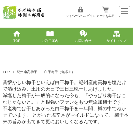
マイページへログイン
カートをみる
TOP
ご利用案内
お問い合せ
サイトマップ
TOP
紀州南高梅干
白干梅干（無添加）
昔懐かしい梅干といえば白干梅干。紀州産南高梅を塩だけ
で漬け込み、土用の天日で三日三晩干しあげました。
減塩した梅干が一般的になった今も、「やっぱり梅干はこ
れじゃないと。」と根強いファンをもつ無添加梅干です。
不老梅では干しあがった白干梅干を一年間、樽の中でねか
せています。 とがった塩辛さがマイルドになって、 梅干本
来の旨みが出てきて更においしくなるんです。